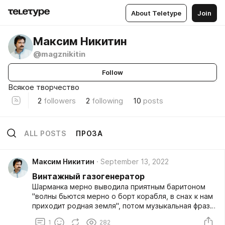
About Teletype
Join
Максим Никитин
@magznikitin
Follow
Всякое творчество
2
followers
2
following
10
posts
ALL POSTS
ПРОЗА
Максим Никитин
September 13, 2022
Винтажный газогенератор
Шарманка мерно выводила приятным баритоном
"волны бьются мерно о борт корабля, в снах к нам
приходит родная земля", потом музыкальная фраза,
и снова баритон.
1
282