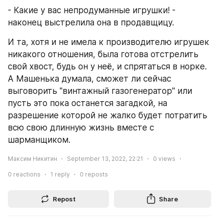
- Какие у вас непродуманные игрушки! - 
наконец выстрелила она в продавщицу.
И та, хотя и не имела к производителю игрушек 
никакого отношения, была готова отстрелить 
свой хвост, будь он у неё, и спрятаться в норке. 
А Машенька думала, сможет ли сейчас 
выговорить "винтажный газогенератор" или 
пусть это пока останется загадкой, на 
разрешение которой не жалко будет потратить 
всю свою длинную жизнь вместе с 
шарманщиком.
Максим Никитин
September 13, 2022, 22:21
0
views
0
reactions
1
reply
0
reposts
Repost
Share