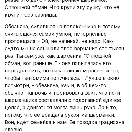
разве это дело - электронная шарманка. 
Сплошной обман. Что крути эту ручку, что не 
крути - без разницы.
Обезьяна, сидевшая на подоконнике и потому 
считающаяся самой умной, нетерпеливо 
протрещала: - Ой, не начинай, не надо. Как-
будто мы не слышали твоё ворчание сто тысяч 
раз. Ты сам уже как шарманка: “Сплошной 
обман, вот раньше...” - она попыталась его 
передразнить, но была слишком рассержена, 
чтобы пантомима получилась. - Лучше в окно 
посмотри, - обезьяна, как и, в общем-то, 
обычно, напрочь игнорировала факт, что ноги 
шарманщика составляли с подставкой единое 
целое, а двигаться могла лишь рука. Да и то, 
потому что её вращала рукоятка шарманки. - 
Вон, идёт семейка к нам. Её походка грациозна 
словно...